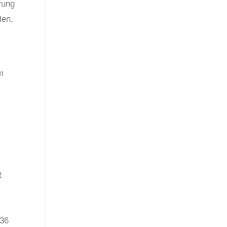
rung
len,
m
t
.
 36