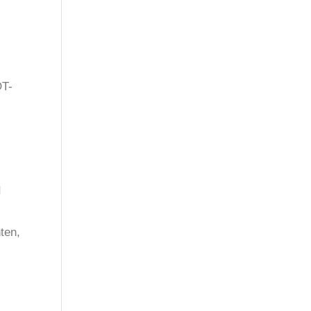
OT-
I
ten,