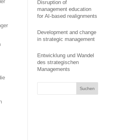
der
Disruption of
management education
for AI-based realignments
nger
Development and change
in strategic management
n
Entwicklung und Wandel
des strategischen
Managements
die
n