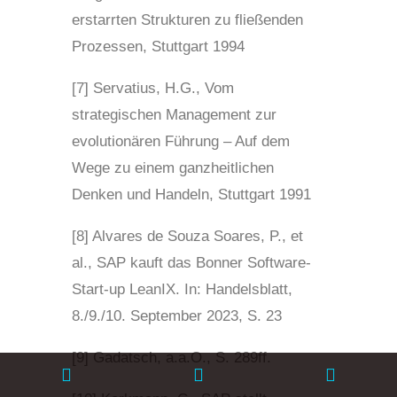
erstarrten Strukturen zu fließenden
Prozessen, Stuttgart 1994
[7] Servatius, H.G., Vom
strategischen Management zur
evolutionären Führung – Auf dem
Wege zu einem ganzheitlichen
Denken und Handeln, Stuttgart 1991
[8] Alvares de Souza Soares, P., et
al., SAP kauft das Bonner Software-
Start-up LeanIX. In: Handelsblatt,
8./9./10. September 2023, S. 23
[9] Gadatsch, a.a.O., S. 289ff.
Phone
Email
Phone